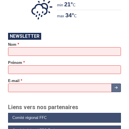
21°
min
C
34°
max
C
*
NEWSLETTER
*
Nom
*
*
*
Prénom
*
E-mail
*
Liens vers nos partenaires
Comité régional FFC