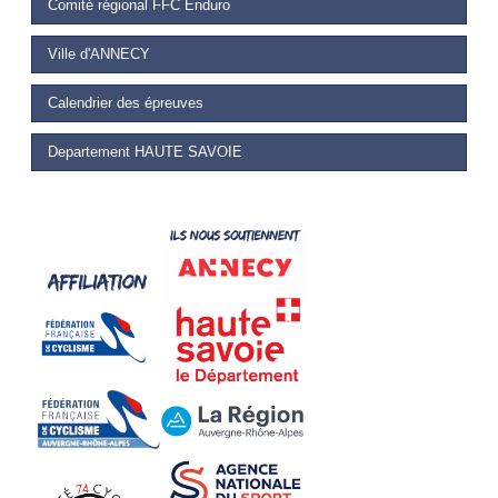
Comité régional FFC Enduro
Ville d'ANNECY
Calendrier des épreuves
Departement HAUTE SAVOIE