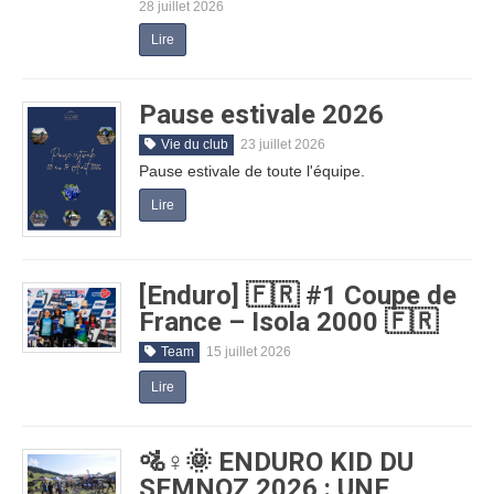
28 juillet 2026
Lire
Pause estivale 2026
Vie du club
23 juillet 2026
Pause estivale de toute l'équipe.
Lire
[Enduro] 🇫🇷 #1 Coupe de
France – Isola 2000 🇫🇷
Team
15 juillet 2026
Lire
🚵♀️🌞 ENDURO KID DU
SEMNOZ 2026 : UNE