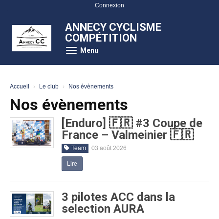
Panneau de gestion des cookies
Connexion
ANNECY CYCLISME
COMPÉTITION
Menu
Accueil
Le club
Nos évènements
Nos évènements
[Enduro] 🇫🇷 #3 Coupe de
France – Valmeinier 🇫🇷
Team
03 août 2026
Lire
3 pilotes ACC dans la
selection AURA