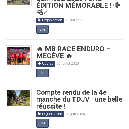
ÉDITION MÉMORABLE ! 🌞
🚵♂️
Organisation
06 juillet 2026
Lire
🔥 MB RACE ENDURO –
MEGÈVE 🔥
Course
06 juillet 2026
Lire
Compte rendu de la 4e
manche du TDJV : une belle
réussite !
Organisation
30 juin 2026
Lire