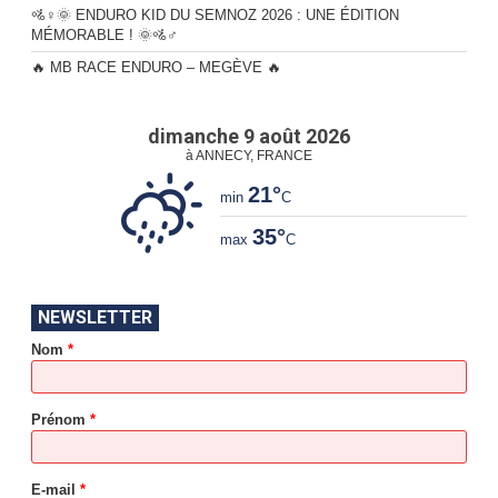
🚵♀️🌞 ENDURO KID DU SEMNOZ 2026 : UNE ÉDITION
MÉMORABLE ! 🌞🚵♂️
🔥 MB RACE ENDURO – MEGÈVE 🔥
dimanche 9 août 2026
à ANNECY, FRANCE
21°
min
C
35°
max
C
*
NEWSLETTER
*
Nom
*
*
*
Prénom
*
E-mail
*