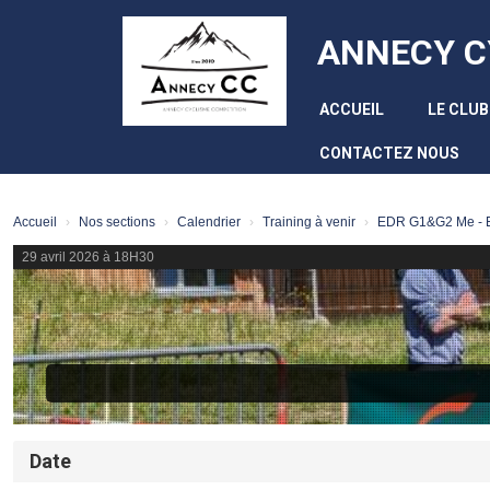
Panneau de gestion des cookies
ANNECY C
ACCUEIL
LE CLU
CONTACTEZ NOUS
Accueil
Nos sections
Calendrier
Training à venir
EDR G1&G2 Me - 
29 avril 2026 à 18H30
Date