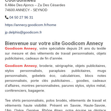
Coordonnées
6 Allée Des Ajoncs – Za Des Césardes
74600 ANNECY - SEYNOD
04 50 27 96 31
https://annecy.goodicom.fr/home
jp.delphis@goodicom.fr
Bienvenue sur votre site Goodicom Annecy
Goodicom Annecy
, votre spécialiste depuis 24 ans du textile
sur mesure et des vêtements de travail personnalisés, objets
publicitaires, cadeaux de fin d'année.
Goodicom Annecy
, broderie, sérigraphie, objets publicitaires,
stylos personnalisés, parapluies publicitaires, mugs
personnalisés, gobelets éco, calculatrices, blocs notes
personnalisés, porte clés publicitaires… goodies, cadeaux
d’affaires, montres personnalisées, parures stylos, stylos métal,
conférenciers, bagagerie.
Tee shirts personnalisés, polos brodés, vêtements de travail et
vêtements haute visibilité. Présent en Savoie, Haute-Savoie,
l’Ain, l’Isère, Genève, Rhône Alpes, notre équipe se déplace