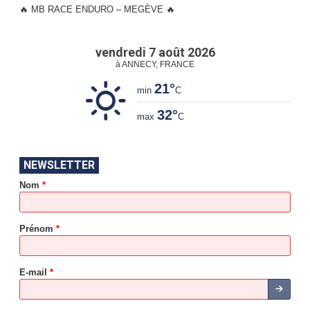
🔥 MB RACE ENDURO – MEGÈVE 🔥
vendredi 7 août 2026
à ANNECY, FRANCE
21°
min
C
32°
max
C
*
NEWSLETTER
*
Nom
*
*
*
Prénom
*
E-mail
*